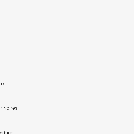
arentes
re
 : Noires
endues