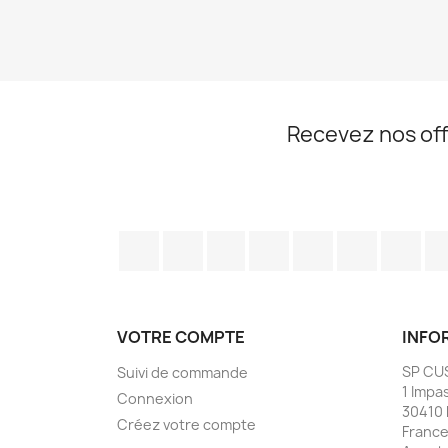
Recevez nos off
Facebook
Twitter
Rss
YouTube
Pinterest
Vimeo
Ins
VOTRE COMPTE
INFO
SP CU
Suivi de commande
1 Impa
Connexion
30410 
Créez votre compte
Franc