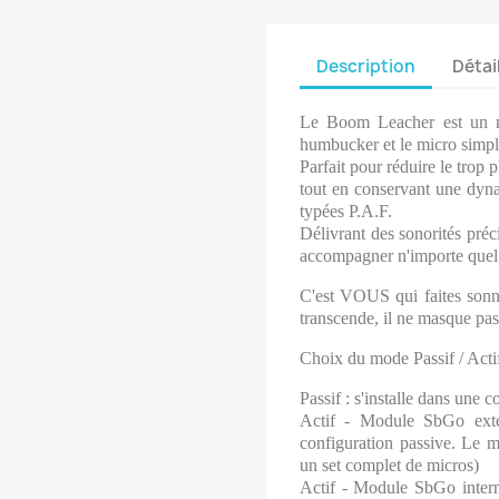
Description
Détai
Le Boom Leacher est un mi
humbucker et le micro simpl
Parfait pour r
é
duire le trop 
tout en conservant une dyna
typées P.A.F.
Délivrant des sonorités préci
accompagner n'importe quel m
C'est VOUS qui faites son
transcende, il ne masque pas
Choix du mode Passif / Actif
Passif : s'installe dans une 
Actif - Module SbGo exte
configuration passive. Le m
un set complet de micros)
Actif - Module SbGo intern