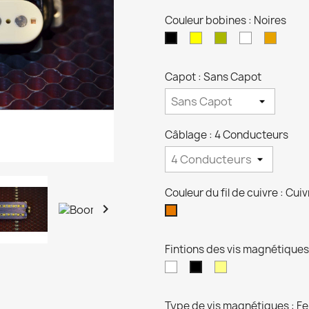
Couleur bobines : Noires
Crèmes
Zébras
Blanches
Transp
Noires
Capot : Sans Capot
Câblage : 4 Conducteurs
Couleur du fil de cuivre : Cuiv

Cuivre
Fintions des vis magnétiques
Niquel
Dorées
Noires
Type de vis magnétiques : F