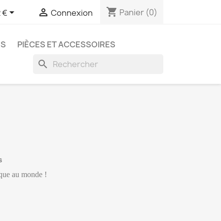
shopping_cart


Panier
(0)
 €
Connexion
NS
PIÈCES ET ACCESSOIRES
search
s
que au monde !