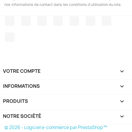
nos informations de contact dans les conditions d'utilisation du site.
Facebook
Twitter
Rss
YouTube
Pinterest
Vimeo
Instagr
LinkedIn
VOTRE COMPTE

INFORMATIONS
keyboard_arrow_down
PRODUITS

NOTRE SOCIÉTÉ

© 2026 - Logiciel e-commerce par PrestaShop™