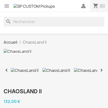
shopping_cart


(0)
search
Accueil
ChaosLand II


CHAOSLAND II
132,00 €