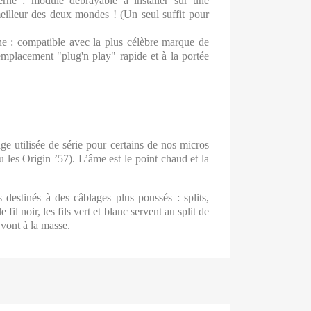
rne : module débrayable à installer sur une
eilleur des deux mondes ! (Un seul suffit pour
e : compatible avec la plus célèbre marque de
mplacement "plug'n play" rapide et à la portée
age utilisée de série pour certains de nos micros
 les Origin ’57). L’âme est le point chaud et la
és destinés à des câblages plus poussés
: splits,
il noir, les fils vert et blanc servent au split de
 vont à la masse.