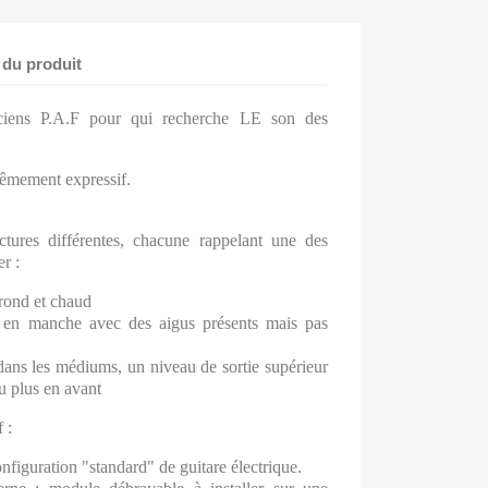
 du produit
nciens P.A.F pour qui recherche LE son des
rêmement expressif.
ectures différentes, chacune rappelant une des
r :
 rond et chaud
é en manche avec des aigus présents mais pas
ans les médiums, un niveau de sortie supérieur
u plus en avant
 :
configuration "standard" de guitare électrique.