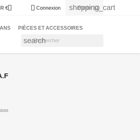
shopping_cart


Panier
(0)
R €
Connexion
LANS
PIÈCES ET ACCESSOIRES
search
A.F
stom