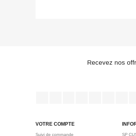
Recevez nos off
Facebook
Twitter
Rss
YouTube
Pinterest
Vimeo
Ins
VOTRE COMPTE
INFO
Suivi de commande
SP CU