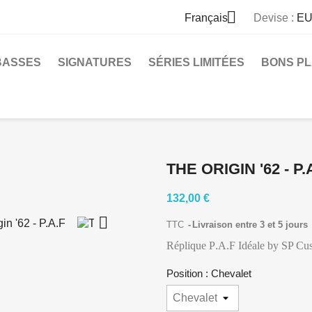

Français
Devise :
EU
BASSES
SIGNATURES
SÉRIES LIMITÉES
BONS P
THE ORIGIN '62 - P.
132,00 €

TTC
Livraison entre 3 et 5 jours
Réplique P
.
A.F Idéale by SP Cu
Position : Chevalet