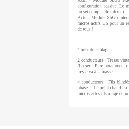
Actif - Module SbGo exte
configuration passive. Le m
un set complet de micros)
Actif - Module SbGo intern
micros actifs US pour un re
de tous
!
Choix du câblage
:
2 conducteurs
: Tresse vint
(La série Pure notamment ou
tresse va à la masse.
4 conducteurs
: Fils blind
phase… Le point chaud est le f
micros et les fils rouge et nu