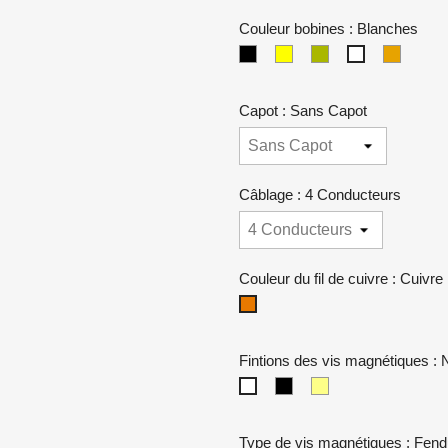
Couleur bobines : Blanches
Noires
Crèmes
Zébras
Transp
Blanches
Capot : Sans Capot
Câblage : 4 Conducteurs
Couleur du fil de cuivre : Cuivre
Cuivre
Fintions des vis magnétiques : 
Noires
Dorées
Niquel
Type de vis magnétiques : Fen