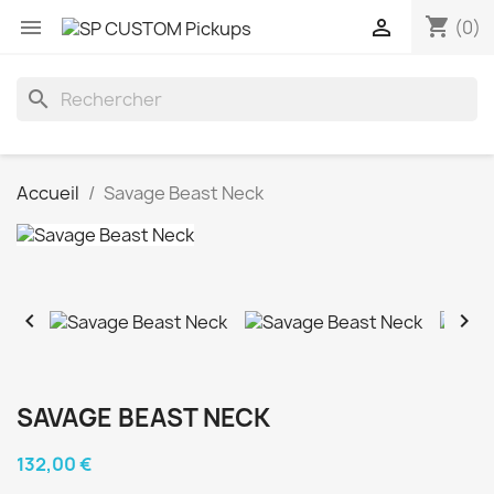
shopping_cart


(0)
search
Accueil
Savage Beast Neck


SAVAGE BEAST NECK
132,00 €