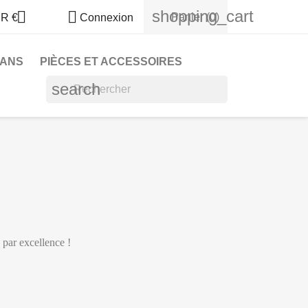
shopping_cart


Panier
(0)
R €
Connexion
LANS
PIÈCES ET ACCESSOIRES
search
 par excellence !