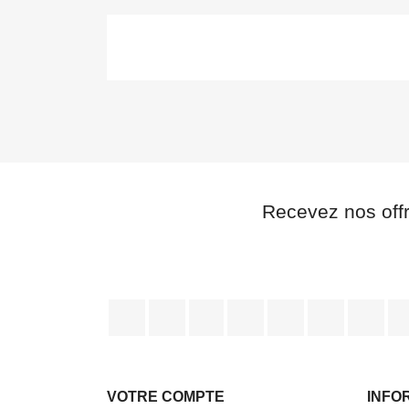
Recevez nos off
Facebook
Twitter
Rss
YouTube
Pinterest
Vimeo
Ins
VOTRE COMPTE
INFO