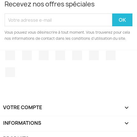
Recevez nos offres spéciales
Vous pouvez vous désinscrire à tout moment. Vous trouverez pour cela
nos informations de contact dans les conditions d'utilisation du site.
Facebook
Twitter
Rss
YouTube
Pinterest
Vimeo
Instagr
LinkedIn
VOTRE COMPTE

INFORMATIONS
keyboard_arrow_down