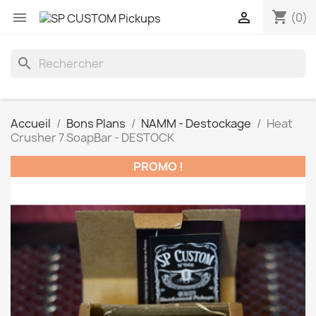
shopping_cart


(0)
search
Accueil
Bons Plans
NAMM - Destockage
Heat
Crusher 7 SoapBar - DESTOCK
PROMO !